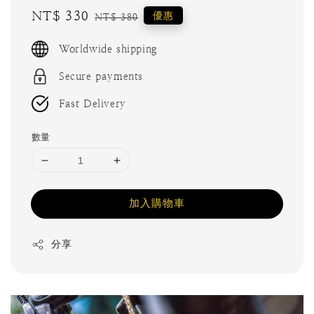
Sale
NT$ 330
Regular
優惠
NT$ 380
price
price
Worldwide shipping
Secure payments
Fast Delivery
數量
加入購物車
分享