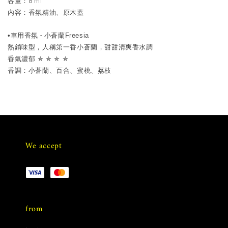
8 ml
容量：
內容：香氛精油、原木蓋
•
-
Freesia
車用香氛
小蒼蘭
熱銷味型，人稱第一香小蒼蘭，甜甜清爽香水調
✯
✯
✯
✯
香氣濃郁
香調：小蒼蘭、百合、蜜桃、荔枝
We accept
from