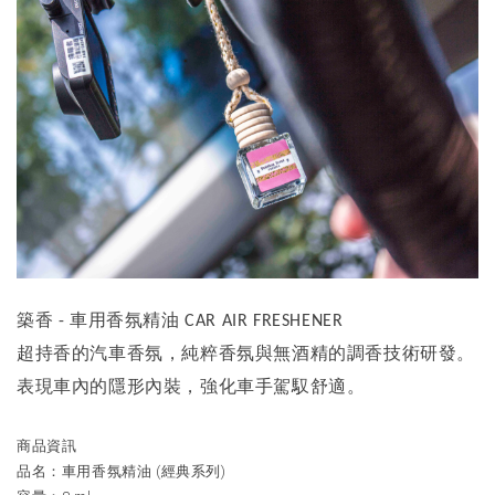
築香
車用香氛精油
-
CAR AIR FRESHENER
超持香的汽車香氛，純粹香氛與無酒精的調香技術研發。
表現車內的隱形內裝，強化車手駕馭舒適。
商品資訊
(
)
品名：車用香氛精油
經典系列