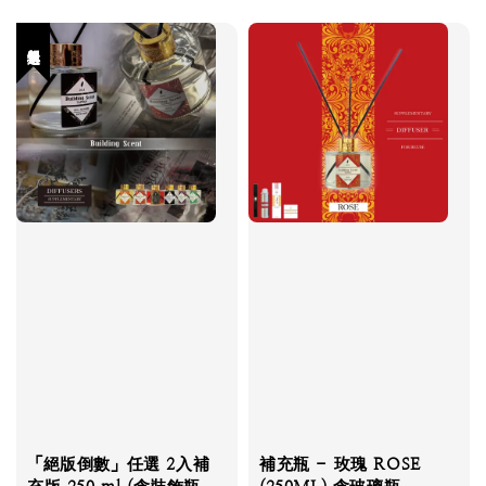
任選組選單
「絕版倒數」任選 2入補
補充瓶 - 玫瑰 ROSE