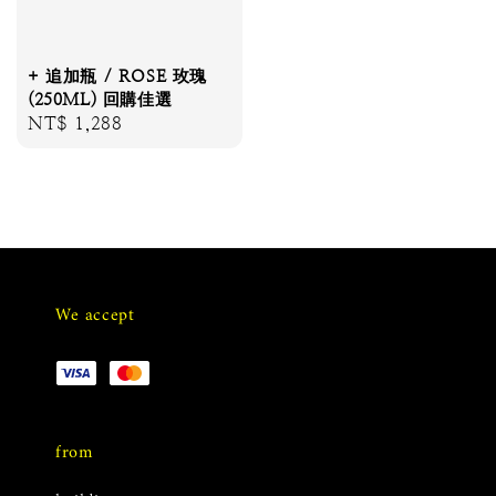
+ 追加瓶 / ROSE 玫瑰
(250ML) 回購佳選
Regular
NT$ 1,288
price
We accept
from