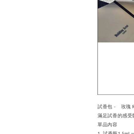
試香包
玫瑰
-
R
滿足試香的感受
單品內容
試香瓶
1.
1.5ml