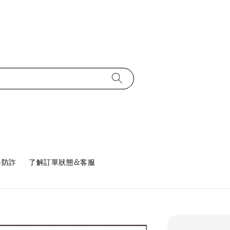
手防詐
了解訂單狀態&客服