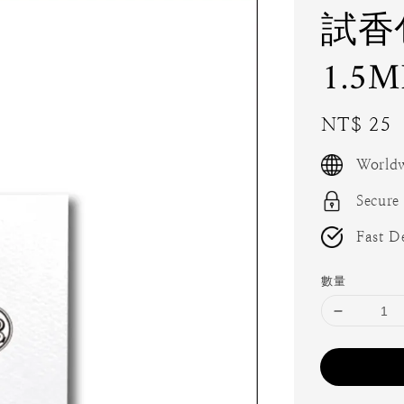
試香包S
1.5M
Regular
NT$ 25
price
Worldw
Secure
Fast De
數量