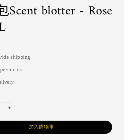
cent blotter - Rose
L
ide shipping
 payments
livery
加入購物車